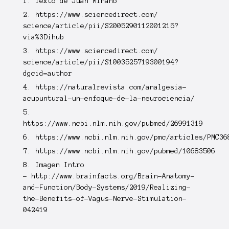
1. Texto de Juan Miñano
2.
https://www.sciencedirect.com/
science/article/pii/
S2005290112001215?
via%3Dihub
3.
https://www.sciencedirect.com/
science/article/pii/
S1003525719300194?
dgcid=author
4. https://naturalrevista.com/
analgesia-
acupuntural-un-
enfoque-de-la-neurociencia/
5.
https://www.ncbi.nlm.nih.gov/pubmed/26991319
6.
https://www.ncbi.nlm.nih.gov/pmc/articles/PMC36
7.
https://www.ncbi.nlm.nih.gov/pubmed/10683506
8. Imagen Intro
-
http://www.brainfacts.org/Brain-Anatomy-
and-Function/Body-Systems/2019/Realizing-
the-Benefits-of-Vagus-Nerve-Stimulation-
042419